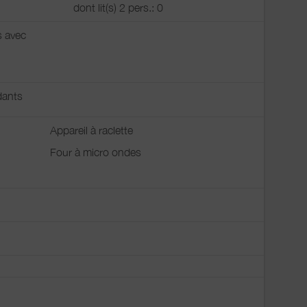
dont lit(s) 2 pers.: 0
s avec
ants
Appareil à raclette
Four à micro ondes