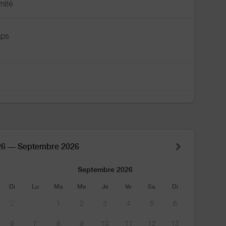
mité
aps
26 — Septembre 2026
Septembre 2026
Di
Lu
Ma
Me
Je
Ve
Sa
Di
2
1
2
3
4
5
6
9
7
8
9
10
11
12
13