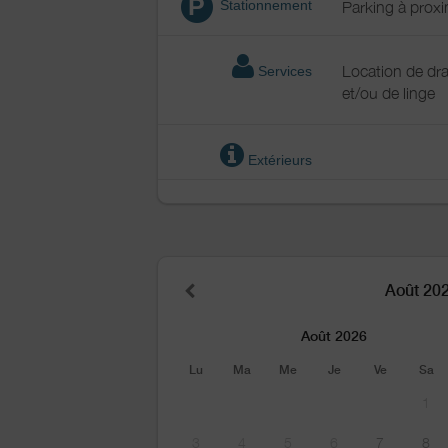
P
Stationnement
Parking à proxi
Location de dr
Services
et/ou de linge
Extérieurs
Août 20
Août 2026
Lu
Ma
Me
Je
Ve
Sa
1
3
4
5
6
7
8