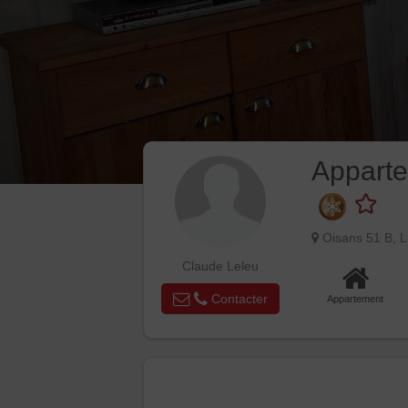
Apparte
Oisans 51 B, L
Claude Leleu
Contacter
Appartement