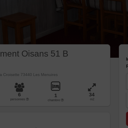
ment Oisans 51 B
I
p
a Croisette 73440 Les Menuires
6
34
1
personnes
m2
chambre