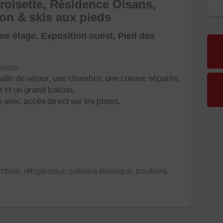
roisette, Résidence Oisans,
ion & skis aux pieds
me étage, Exposition ouest, Pied des
Bronze
alle de séjour, une chambre, une cuisine séparée,
t et un grand balcon.
 avec accès direct sur les pistes.
mbiné, réfrigérateur, cafetière électrique, bouilloire,
gne 80 cm. Télévision écran plat, DVD, radio/CD