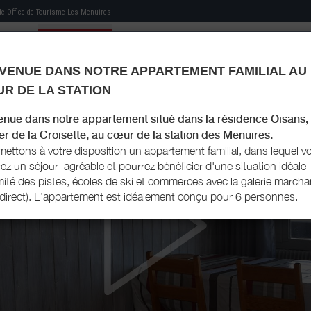
 de
Office de Tourisme Les Menuires
VENUE DANS NOTRE APPARTEMENT FAMILIAL AU
MON HÉBERGEMENT
MES RECOMMANDATIONS
MON LIVRET D'ACCUEIL
RÉS
R DE LA STATION
enue dans notre appartement situé dans la résidence Oisans,
er de la Croisette, au cœur de la station des Menuires.
ettons à votre disposition un appartement familial, dans lequel v
ez un séjour agréable et pourrez bénéficier d'une situation idéale
mité des pistes, écoles de ski et commerces avec la galerie march
direct). L’appartement est idéalement conçu pour 6 personnes.