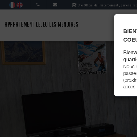
Site Officiel de l'hébergement
, partenaire
APPARTEMENT LELEU LES MENUIRES
BIEN
COEU
Bienv
quarti
Nous m
passer
(proxi
accès 