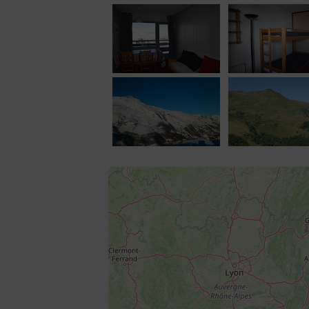
WC
séparé
Equipement confort
: local à skis
Prestations payantes
: linge de lit, mé
Remise des clés à la Station