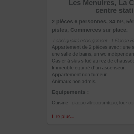
Les Menuires, La C
centre stat
2 pièces 6 personnes, 34 m², 5è
pistes, Commerces sur place.
Label qualité hébergement : 1 Flocon 
Appartement de 2 pièces avec : une s
une salle de bains, un wc indépendan
Casier à skis situé au rez de chaussée
Immeuble équipé d'un ascenseur.
Appartement non fumeur.
Animaux non admis.
Equipements :
Cuisine
: plaque vitrocéramique
, four co
grille-pain, appareil à raclette.
Séjour
: 1 lit simple 80 cm + 1 lit gigo
Lire plus...
Chambre
: 2 x 2 lits superposés 80 cm
Salle de bains
: lavabo, baignoire