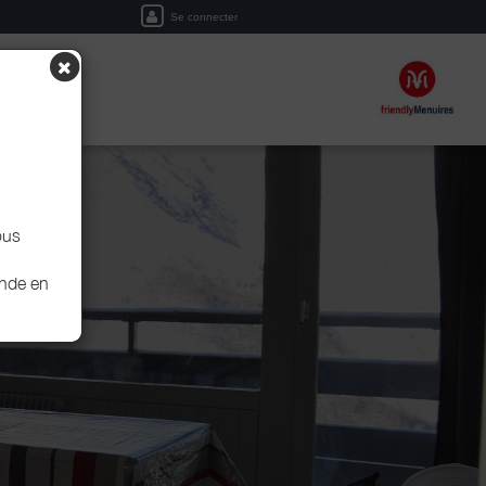
Se connecter
ERVER
ous
ande en